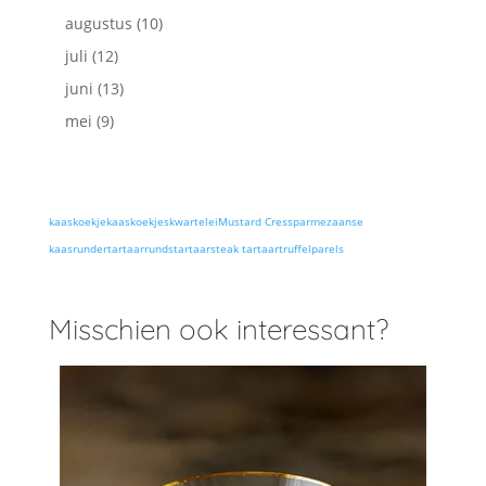
augustus
(10)
juli
(12)
juni
(13)
mei
(9)
kaaskoekje
kaaskoekjes
kwartelei
Mustard Cress
parmezaanse
kaas
rundertartaar
rundstartaar
steak tartaar
truffelparels
Misschien ook interessant?