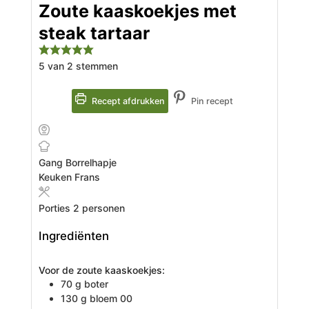
Zoute kaaskoekjes met
steak tartaar
5
van
2
stemmen
Recept afdrukken
Pin recept
Gang
Borrelhapje
Keuken
Frans
Porties
2
personen
Ingrediënten
Voor de zoute kaaskoekjes:
70
g
boter
130
g
bloem 00