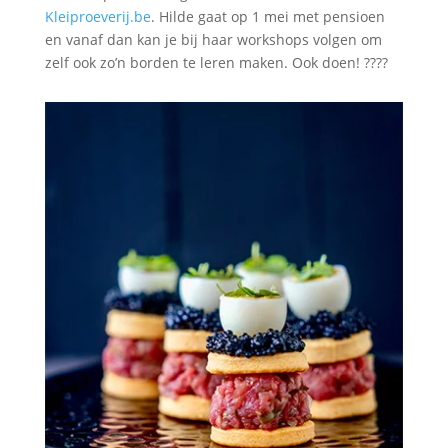
Kleiproeverij.be
. Hilde gaat op 1 mei met pensioen
en vanaf dan kan je bij haar workshops volgen om
zelf ook zo’n borden te leren maken. Ook doen! ????