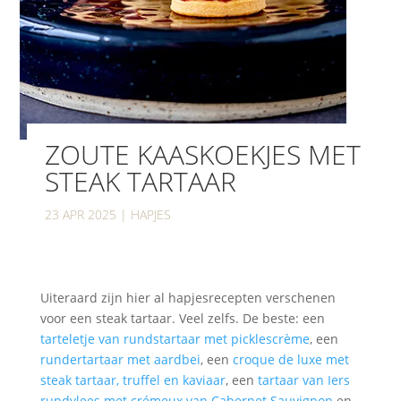
ZOUTE KAASKOEKJES MET
STEAK TARTAAR
23 APR 2025
|
HAPJES
Uiteraard zijn hier al hapjesrecepten verschenen
voor een steak tartaar. Veel zelfs. De beste: een
tarteletje van rundstartaar met picklescrème
, een
rundertartaar met aardbei
, een
croque de luxe met
steak tartaar, truffel en kaviaar
, een
tartaar van Iers
rundvlees met crémeux van Cabernet Sauvignon
en