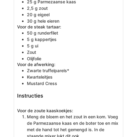
25
g
Parmezaanse kaas
2,5
g
zout
20
g
eigeel
30
g
hele eieren
Voor de steak tartaar:
50
g
runderfilet
5
g
kappertjes
5
g
ui
Zout
Olijfolie
Voor de afwerking:
Zwarte truffelparels*
Kwarteleitjes
Mustard Cress
Instructies
Voor de zoute kaaskoekjes:
Meng de bloem en het zout in een kom. Voeg
de Parmezaanse kaas en de boter toe en mix
met de hand tot het gemengd is. In de
staande mixer lukt dit ook.