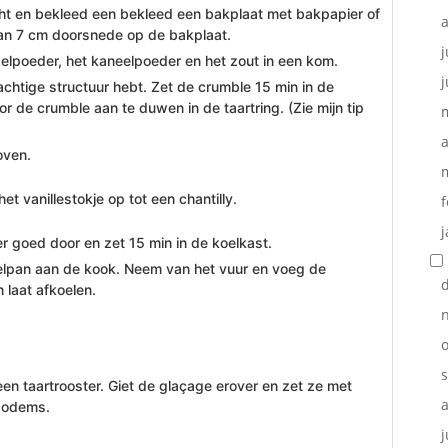
ht en bekleed een bekleed een bakplaat met bakpapier of
van 7 cm doorsnede op de bakplaat.
j
lpoeder, het kaneelpoeder en het zout in een kom.
j
achtige structuur hebt. Zet de crumble 15 min in de
 de crumble aan te duwen in de taartring. (Zie mijn tip
a
oven.
t vanillestokje op tot een chantilly.
f
j
r goed door en zet 15 min in de koelkast.
eelpan aan de kook. Neem van het vuur en voeg de
 laat afkoelen.
o
en taartrooster. Giet de glaçage erover en zet ze met
bodems.
j