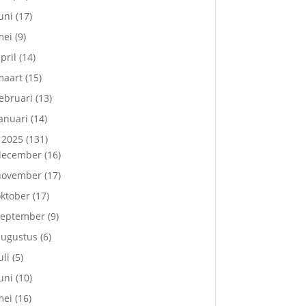
uni
(17)
mei
(9)
pril
(14)
maart
(15)
ebruari
(13)
anuari
(14)
2025
(131)
december
(16)
november
(17)
ktober
(17)
september
(9)
augustus
(6)
uli
(5)
uni
(10)
mei
(16)