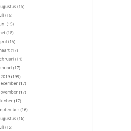
augustus
(15)
uli
(16)
uni
(15)
mei
(18)
pril
(15)
maart
(17)
ebruari
(14)
anuari
(17)
2019
(199)
december
(17)
november
(17)
ktober
(17)
september
(16)
augustus
(16)
uli
(15)