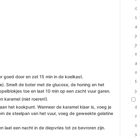
o
j
j
a
r goed door en zet 15 min in de koelkast.
f
ise). Smelt de boter met de glucose, de honing en het
j
pelblokjes toe en laat 10 min op een zacht vuur garen.
 karamel (niet roeren!).
aan het kookpunt. Wanneer de karamel klaar is, voeg je
em de steelpan van het vuur, voeg de geweekte gelatine
o
n laat een nacht in de diepvries tot ze bevroren zijn.