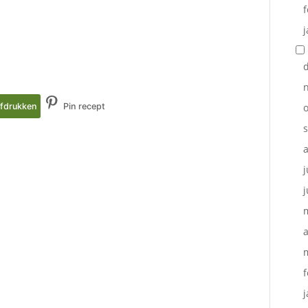
f
j
fdrukken
Pin recept
o
j
j
a
f
j