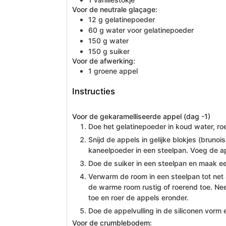
Voor de neutrale glaçage:
12
g
gelatinepoeder
60
g
water voor gelatinepoeder
150
g
water
150
g
suiker
Voor de afwerking:
1
groene appel
Instructies
Voor de gekaramelliseerde appel (dag -1)
Doe het gelatinepoeder in koud water, roe
Snijd de appels in gelijke blokjes (bruno
kaneelpoeder in een steelpan. Voeg de ap
Doe de suiker in een steelpan en maak een
Verwarm de room in een steelpan tot net 
de warme room rustig of roerend toe. Ne
toe en roer de appels eronder.
Doe de appelvulling in de siliconen vorm e
Voor de crumblebodem: