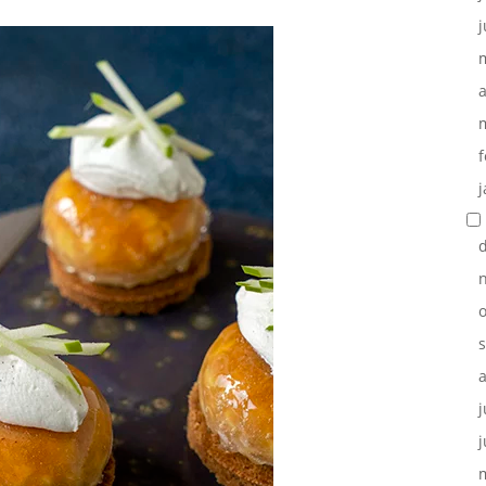
j
a
f
j
o
j
j