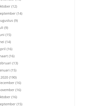
ktober
(12)
september
(14)
augustus
(9)
uli
(9)
uni
(15)
mei
(14)
pril
(16)
maart
(16)
ebruari
(13)
anuari
(15)
2020
(190)
december
(16)
november
(16)
ktober
(16)
september
(15)