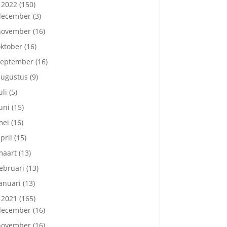
2022
(150)
december
(3)
november
(16)
ktober
(16)
september
(16)
augustus
(9)
uli
(5)
uni
(15)
mei
(16)
pril
(15)
maart
(13)
ebruari
(13)
anuari
(13)
2021
(165)
december
(16)
november
(16)