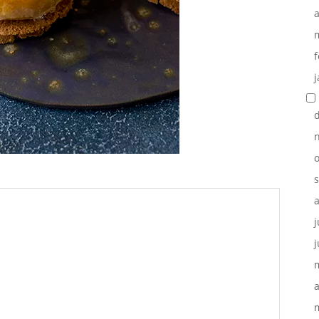
a
f
j
o
j
j
a