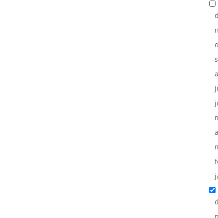
o
j
j
a
f
j