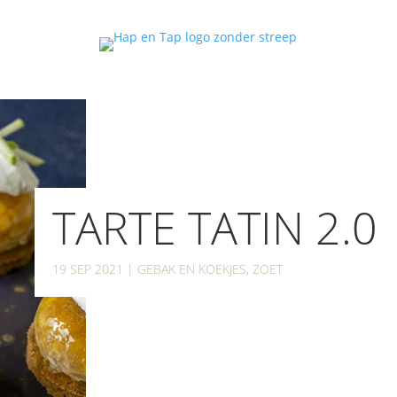
TARTE TATIN 2.0
19 SEP 2021
|
GEBAK EN KOEKJES
,
ZOET