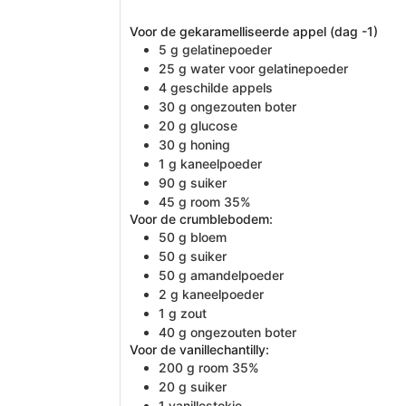
Voor de gekaramelliseerde appel (dag -1)
5
g
gelatinepoeder
25
g
water voor gelatinepoeder
4
geschilde appels
30
g
ongezouten boter
20
g
glucose
30
g
honing
1
g
kaneelpoeder
90
g
suiker
45
g
room 35%
Voor de crumblebodem:
50
g
bloem
50
g
suiker
50
g
amandelpoeder
2
g
kaneelpoeder
1
g
zout
40
g
ongezouten boter
Voor de vanillechantilly:
200
g
room 35%
20
g
suiker
1
vanillestokje