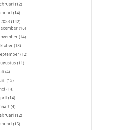
ebruari
(12)
anuari
(14)
2023
(142)
december
(16)
november
(14)
ktober
(13)
september
(12)
augustus
(11)
uli
(4)
uni
(13)
mei
(14)
pril
(14)
maart
(4)
ebruari
(12)
anuari
(15)