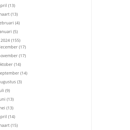
pril
(13)
maart
(13)
ebruari
(4)
anuari
(5)
2024
(155)
december
(17)
november
(17)
ktober
(14)
september
(14)
augustus
(3)
uli
(9)
uni
(13)
mei
(13)
pril
(14)
maart
(15)