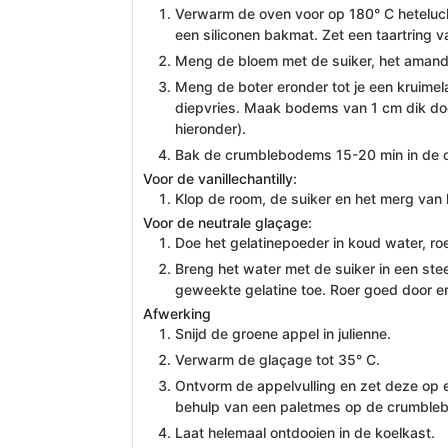
Verwarm de oven voor op 180° C heteluc
een siliconen bakmat. Zet een taartring 
Meng de bloem met de suiker, het amande
Meng de boter eronder tot je een kruimel
diepvries. Maak bodems van 1 cm dik door
hieronder).
Bak de crumblebodems 15-20 min in de 
Voor de vanillechantilly:
Klop de room, de suiker en het merg van he
Voor de neutrale glaçage:
Doe het gelatinepoeder in koud water, roe
Breng het water met de suiker in een st
geweekte gelatine toe. Roer goed door en
Afwerking
Snijd de groene appel in julienne.
Verwarm de glaçage tot 35° C.
Ontvorm de appelvulling en zet deze op e
behulp van een paletmes op de crumble
Laat helemaal ontdooien in de koelkast.