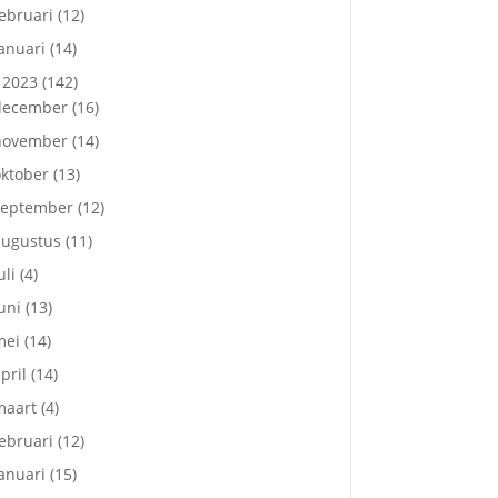
ebruari
(12)
anuari
(14)
2023
(142)
december
(16)
november
(14)
ktober
(13)
september
(12)
augustus
(11)
uli
(4)
uni
(13)
mei
(14)
pril
(14)
maart
(4)
ebruari
(12)
anuari
(15)