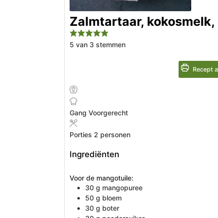
Zalmtartaar, kokosmelk,
5
van
3
stemmen
Recept a
Gang
Voorgerecht
Porties
2
personen
Ingrediënten
Voor de mangotuile:
30
g
mangopuree
50
g
bloem
30
g
boter