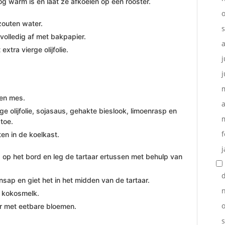
nog warm is en laat ze afkoelen op een rooster.
o
zouten water.
 volledig af met bakpapier.
xtra vierge olijfolie.
j
j
en mes.
a
e olijfolie, sojasaus, gehakte bieslook, limoenrasp en
toe.
f
ten in de koelkast.
j
, op het bord en leg de tartaar ertussen met behulp van
ap en giet het in het midden van de tartaar.
e kokosmelk.
o
er met eetbare bloemen.