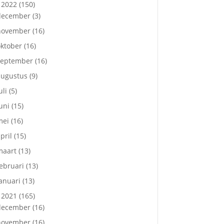
2022
(150)
december
(3)
november
(16)
ktober
(16)
september
(16)
augustus
(9)
uli
(5)
uni
(15)
mei
(16)
pril
(15)
maart
(13)
ebruari
(13)
anuari
(13)
2021
(165)
december
(16)
november
(16)