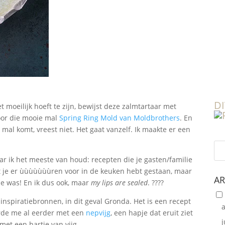
DI
 moeilijk hoeft te zijn, bewijst deze zalmtartaar met
oor die mooie mal
Spring Ring Mold van Moldbrothers
. En
 mal komt, vreest niet. Het gaat vanzelf. Ik maakte er een
ar ik het meeste van houd: recepten die je gasten/familie
 je er ùùùùùùùren voor in de keuken hebt gestaan, maar
AR
je was! En ik dus ook, maar
my lips are sealed
. ????
 inspiratiebronnen, in dit geval Gronda. Het is een recept
rde me al eerder met een
nepvijg
, een hapje dat eruit ziet
j
 met een hartje van vijg.