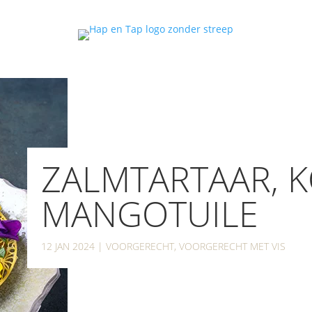
ZALMTARTAAR, 
MANGOTUILE
12 JAN 2024
|
VOORGERECHT
,
VOORGERECHT MET VIS