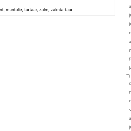
, muntolie, tartaar, zalm, zalmtartaar
j
j
a
f
j
o
j