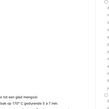
o
j
j
a
f
j
ix tot een glad mengsel.
en bak op 170° C gedurende 5 à 7 min.