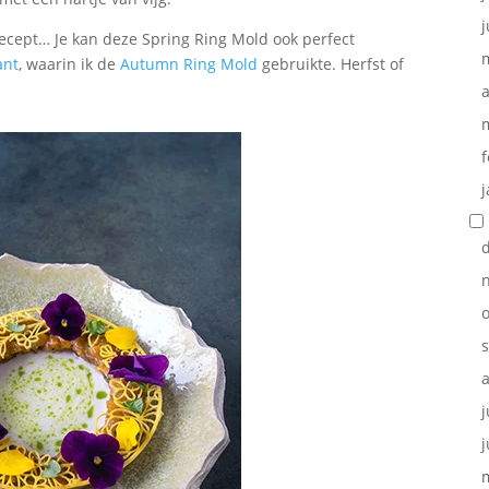
j
recept… Je kan deze Spring Ring Mold ook perfect
ant
, waarin ik de
Autumn Ring Mold
gebruikte. Herfst of
a
f
j
o
j
j