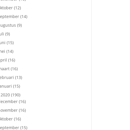
ktober
(12)
september
(14)
augustus
(9)
uli
(9)
uni
(15)
mei
(14)
pril
(16)
maart
(16)
ebruari
(13)
anuari
(15)
2020
(190)
december
(16)
november
(16)
ktober
(16)
september
(15)