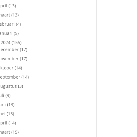
pril
(13)
maart
(13)
ebruari
(4)
anuari
(5)
2024
(155)
december
(17)
november
(17)
ktober
(14)
september
(14)
augustus
(3)
uli
(9)
uni
(13)
mei
(13)
pril
(14)
maart
(15)