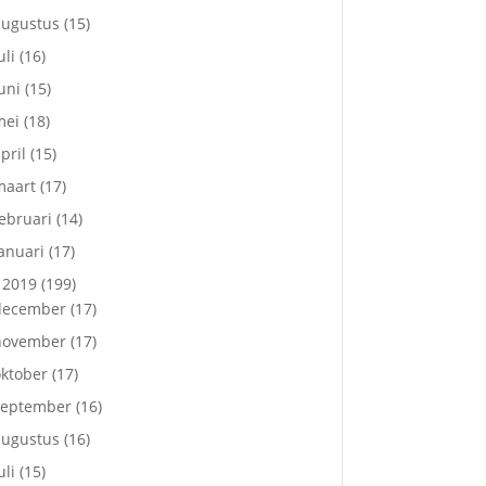
augustus
(15)
uli
(16)
uni
(15)
mei
(18)
pril
(15)
maart
(17)
ebruari
(14)
anuari
(17)
2019
(199)
december
(17)
november
(17)
ktober
(17)
september
(16)
augustus
(16)
uli
(15)