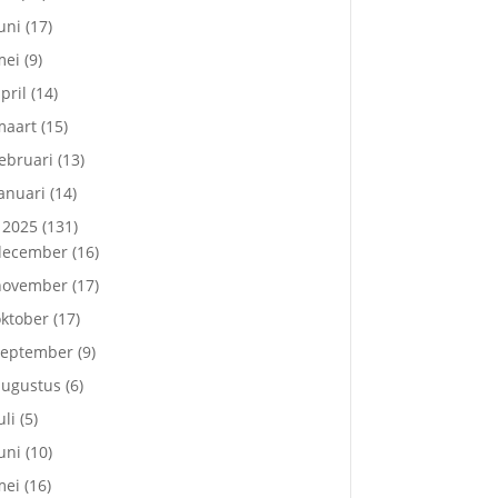
uni
(17)
mei
(9)
pril
(14)
maart
(15)
ebruari
(13)
anuari
(14)
2025
(131)
december
(16)
november
(17)
ktober
(17)
september
(9)
augustus
(6)
uli
(5)
uni
(10)
mei
(16)