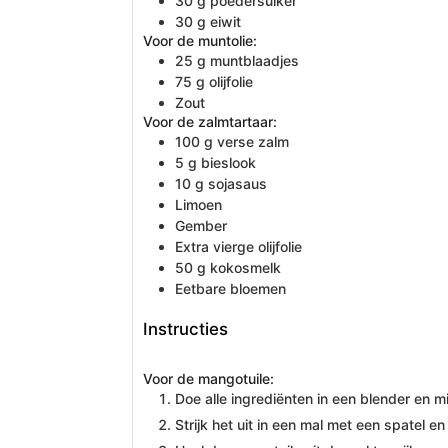
30
g
poedersuiker
30
g
eiwit
Voor de muntolie:
25
g
muntblaadjes
75
g
olijfolie
Zout
Voor de zalmtartaar:
100
g
verse zalm
5
g
bieslook
10
g
sojasaus
Limoen
Gember
Extra vierge olijfolie
50
g
kokosmelk
Eetbare bloemen
Instructies
Voor de mangotuile:
Doe alle ingrediënten in een blender en m
Strijk het uit in een mal met een spatel 