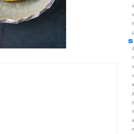
a
f
j
o
j
j
a