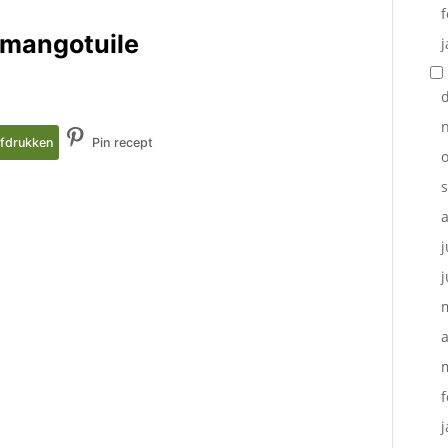
f
 mangotuile
j
fdrukken
Pin recept
o
j
j
a
f
j