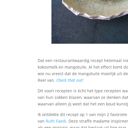
Dat een restaurantwaardig recept helemaal niet
kokosmelk en mangotuile. Al het effect komt d
wie nu vreest dat de mangotuile moeilijk uit de
Reel van.
Check that out!
Dit soort recepten is écht het type recepten wa
van hun sokken blazen, waarvan ze denken dat
waarvan alleen jij weet dat het een koud kunst
Ik ontdekte dit recept op 1 van mijn 2 favoriete
van
Ruth Faedi
. Deze straffe madame inspiree
als een minivijg, maar dat bestaat uit foie gras