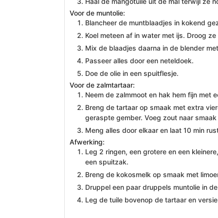
Haal de mangotuile uit de mal terwijl ze 
Voor de muntolie:
Blancheer de muntblaadjes in kokend ge
Koel meteen af in water met ijs. Droog ze
Mix de blaadjes daarna in de blender met e
Passeer alles door een neteldoek.
Doe de olie in een spuitflesje.
Voor de zalmtartaar:
Neem de zalmmoot en hak hem fijn met e
Breng de tartaar op smaak met extra vierg
geraspte gember. Voeg zout naar smaak 
Meng alles door elkaar en laat 10 min rus
Afwerking:
Leg 2 ringen, een grotere en een kleinere
een spuitzak.
Breng de kokosmelk op smaak met limoens
Druppel een paar druppels muntolie in d
Leg de tuile bovenop de tartaar en versi