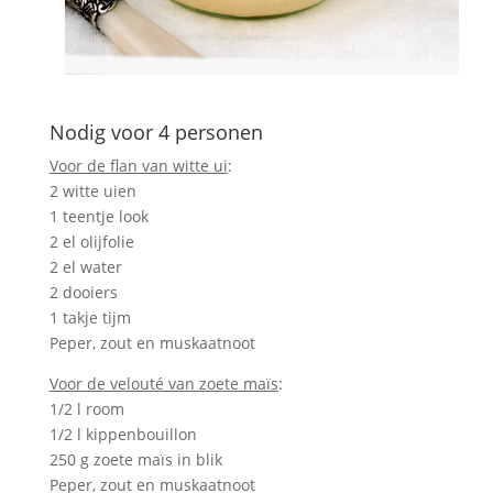
Nodig voor 4 personen
Voor de flan van witte ui
:
2 witte uien
1 teentje look
2 el olijfolie
2 el water
2 dooiers
1 takje tijm
Peper, zout en muskaatnoot
Voor de velouté van zoete maïs
:
1/2 l room
1/2 l kippenbouillon
250 g zoete maïs in blik
Peper, zout en muskaatnoot