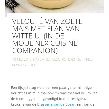
VELOUTÉ VAN ZOETE
MAÏS MET FLAN VAN
WITTE UI (IN DE
MOULINEX CUISINE
COMPANION)
10 MEI 2015
|
APERITIEF
,
ELECTRO
,
EVENTS
,
HAPJES
,
REVIEWS
,
SOEP
Een tijdje terug vielen er een paar geheimzinnige
berichtjes in mijn mailbox: “Ik was met het kruim van
de foodbloggers uitgenodigd in de prestigieuze
keukens van de
Brasserie van de Bozar
, één van de