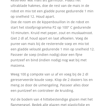
Reserveer wat maïs als garnituur. Plaats het
ultrablade hakmes, doe de rest van de maïs in de
robot en mix tot een gladde puree gedurende 1 min
op snelheid 12. Houd apart.
Doe de room en de kippenbouillon in de robot en
start het stoofprogramma P2 op 100° C gedurende
10 minuten. Kruid met peper, zout en muskaatnoot.
Giet 2 dl af, houd apart en laat afkoelen. Voeg de
puree van maïs bij de resterende soep en mix tot
een gladde velouté gedurende 1 min op snelheid 12.
Passeer de soep (indien nodig) door een fijne
puntzeef en bind (indien nodig) nog wat bij met
maïzena.
Weeg 100 g compote van ui af en voeg bij de 2 dl
gereserveerde koude soep. Klop de 2 dooiers los en
meng ze door de uimengeling. Passeer alles door
een puntzeef en controleer de kruiding.
Vul de bodem van 4 hittebestendige glazen met het
flanmengsel. Bedek alle glazen met plasticfolie en