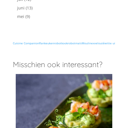
juni
(13)
mei
(9)
Cuisine Companion
flan
keukenrobot
kookrobot
maïs
Moulinex
velouté
witte ui
Misschien ook interessant?