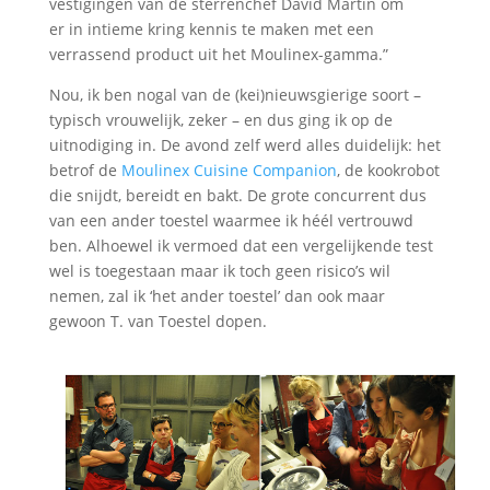
vestigingen van de sterrenchef David Martin om
er in intieme kring kennis te maken met een
verrassend product uit het Moulinex-gamma.”
Nou, ik ben nogal van de (kei)nieuwsgierige soort –
typisch vrouwelijk, zeker – en dus ging ik op de
uitnodiging in. De avond zelf werd alles duidelijk: het
betrof de
Moulinex Cuisine Companion
, de kookrobot
die snijdt, bereidt en bakt. De grote concurrent dus
van een ander toestel waarmee ik héél vertrouwd
ben. Alhoewel ik vermoed dat een vergelijkende test
wel is toegestaan maar ik toch geen risico’s wil
nemen, zal ik ‘het ander toestel’ dan ook maar
gewoon T. van Toestel dopen.