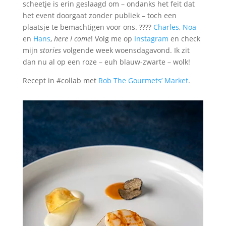
scheetje is erin geslaagd om – ondanks het feit dat
het event doorgaat zonder publiek – toch een
plaatsje te bemachtigen voor ons. ????
Charles
,
Noa
en
Hans
,
here I come
! Volg me op
Instagram
en check
mijn
stories
volgende week woensdagavond. Ik zit
dan nu al op een roze – euh blauw-zwarte – wolk!
Recept in #collab met
Rob The Gourmets’ Market
.