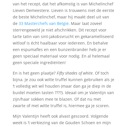
van het recept, dat het afkomstig is van Michelinchef
Lieven Demeestere. Lieven is trouwens niet de eerste
de beste Michelinchef, maar hij maakt deel uit van
de
33 Masterchefs van België
. Maar laat zoveel
sterrengeweld je niet afschrikken. Dit recept voor
tarte tatin van sint-jakobsvrucht en gekaramelliseerd
witloof is écht haalbaar voor iedereen. En behalve
een espumafles en een bunzenbrander heb je er
geen speciaal materiaal voor nodig. En al helemaal
geen speciale ingrediënten!
En is het geen plaatje?
Fifty shades of white
. Of toch
bijna. Je zou ook witte truffel kunnen gebruiken als je
’t volledig wit wil houden (maar dan ga je diep in de
buidel moeten tasten ????). Ideaal om je Valentijn van
zijn/haar sokken mee te blazen. Of dat nu met
zwarte of met witte truffel is, hiermee ga je scoren.
Mijn Valentijn heeft ook alvast gescoord. Volgende
week is ’t verkiezing van de Gouden Schoen en mijn