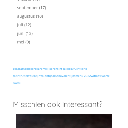
september
(17)
augustus
(10)
juli
(12)
juni
(13)
mei
(9)
gekaramelliseerd
karamelliseren
sint-jakobsvrucht
tarte
tatin
truffel
Valentijn
Valentijnsmenu
Valentijnsmenu 2022
witloof
zwarte
truffel
Misschien ook interessant?