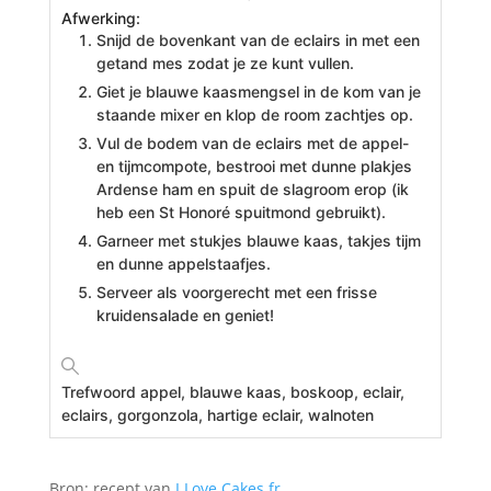
Afwerking:
Snijd de bovenkant van de eclairs in met een
getand mes zodat je ze kunt vullen.
Giet je blauwe kaasmengsel in de kom van je
staande mixer en klop de room zachtjes op.
Vul de bodem van de eclairs met de appel-
en tijmcompote, bestrooi met dunne plakjes
Ardense ham en spuit de slagroom erop (ik
heb een St Honoré spuitmond gebruikt).
Garneer met stukjes blauwe kaas, takjes tijm
en dunne appelstaafjes.
Serveer als voorgerecht met een frisse
kruidensalade en geniet!
Trefwoord
appel, blauwe kaas, boskoop, eclair,
eclairs, gorgonzola, hartige eclair, walnoten
Bron
: recept van
I Love Cakes.fr