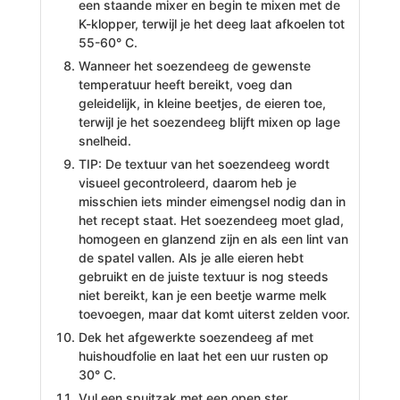
een staande mixer en begin te mixen met de
K-klopper, terwijl je het deeg laat afkoelen tot
55-60° C.
Wanneer het soezendeeg de gewenste
temperatuur heeft bereikt, voeg dan
geleidelijk, in kleine beetjes, de eieren toe,
terwijl je het soezendeeg blijft mixen op lage
snelheid.
TIP: De textuur van het soezendeeg wordt
visueel gecontroleerd, daarom heb je
misschien iets minder eimengsel nodig dan in
het recept staat. Het soezendeeg moet glad,
homogeen en glanzend zijn en als een lint van
de spatel vallen. Als je alle eieren hebt
gebruikt en de juiste textuur is nog steeds
niet bereikt, kan je een beetje warme melk
toevoegen, maar dat komt uiterst zelden voor.
Dek het afgewerkte soezendeeg af met
huishoudfolie en laat het een uur rusten op
30° C.
Vul een spuitzak met een open ster