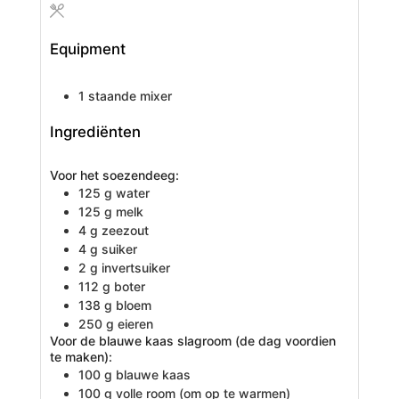
Equipment
1 staande mixer
Ingrediënten
Voor het soezendeeg:
125
g
water
125
g
melk
4
g
zeezout
4
g
suiker
2
g
invertsuiker
112
g
boter
138
g
bloem
250
g
eieren
Voor de blauwe kaas slagroom (de dag voordien
te maken):
100
g
blauwe kaas
100
g
volle room
(om op te warmen)