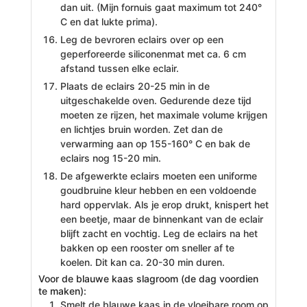
dan uit. (Mijn fornuis gaat maximum tot 240°
C en dat lukte prima).
Leg de bevroren eclairs over op een
geperforeerde siliconenmat met ca. 6 cm
afstand tussen elke eclair.
Plaats de eclairs 20-25 min in de
uitgeschakelde oven. Gedurende deze tijd
moeten ze rijzen, het maximale volume krijgen
en lichtjes bruin worden. Zet dan de
verwarming aan op 155-160° C en bak de
eclairs nog 15-20 min.
De afgewerkte eclairs moeten een uniforme
goudbruine kleur hebben en een voldoende
hard oppervlak. Als je erop drukt, knispert het
een beetje, maar de binnenkant van de eclair
blijft zacht en vochtig. Leg de eclairs na het
bakken op een rooster om sneller af te
koelen. Dit kan ca. 20-30 min duren.
Voor de blauwe kaas slagroom (de dag voordien
te maken):
Smelt de blauwe kaas in de vloeibare room op