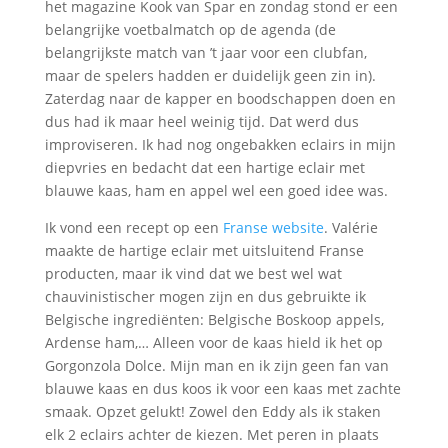
het magazine Kook van Spar en zondag stond er een
belangrijke voetbalmatch op de agenda (de
belangrijkste match van ’t jaar voor een clubfan,
maar de spelers hadden er duidelijk geen zin in).
Zaterdag naar de kapper en boodschappen doen en
dus had ik maar heel weinig tijd. Dat werd dus
improviseren. Ik had nog ongebakken eclairs in mijn
diepvries en bedacht dat een hartige eclair met
blauwe kaas, ham en appel wel een goed idee was.
Ik vond een recept op een
Franse website
. Valérie
maakte de hartige eclair met uitsluitend Franse
producten, maar ik vind dat we best wel wat
chauvinistischer mogen zijn en dus gebruikte ik
Belgische ingrediënten: Belgische Boskoop appels,
Ardense ham,… Alleen voor de kaas hield ik het op
Gorgonzola Dolce. Mijn man en ik zijn geen fan van
blauwe kaas en dus koos ik voor een kaas met zachte
smaak. Opzet gelukt! Zowel den Eddy als ik staken
elk 2 eclairs achter de kiezen. Met peren in plaats