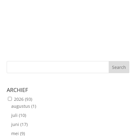
Afgelopen vrijdag was ik voor de 1e keer uitgenodigd
op de Delhaize Foodshow in Brussels Kart. Geen idee
wat ik me daarbij moest voorstellen... Het...
Search
ARCHIEF
2026
(93)
augustus
(1)
juli
(10)
juni
(17)
mei
(9)