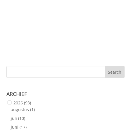
Een heel warme dag vandaag en dus ideaal weer voor
een fris dessertje met een bolletje ijs. Voor wie geen
ijsmachine heeft, no panic, alternatieven...
Search
ARCHIEF
2026
(93)
augustus
(1)
juli
(10)
juni
(17)