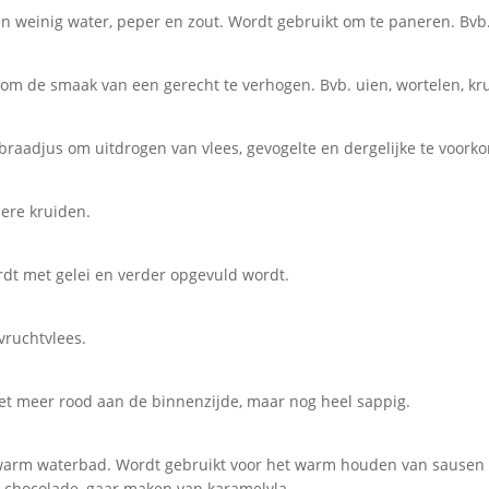
een weinig water, peper en zout. Wordt gebruikt om te paneren. Bvb. 
om de smaak van een gerecht te verhogen. Bvb. uien, wortelen, kru
braadjus om uitdrogen van vlees, gevogelte en dergelijke te voorko
ere kruiden.
dt met gelei en verder opgevuld wordt.
 vruchtvlees.
iet meer rood aan de binnenzijde, maar nog heel sappig.
 warm waterbad. Wordt gebruikt voor het warm houden van sausen e
 chocolade, gaar maken van karamelvla.