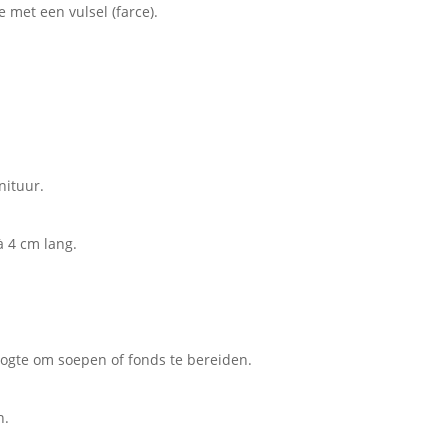
e met een vulsel (farce).
nituur.
à 4 cm lang.
oogte om soepen of fonds te bereiden.
n.