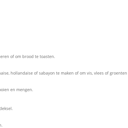
ceren of om brood te toasten.
ise, hollandaise of sabayon te maken of om vis, vlees of groenten 
rooien en mengen.
deksel.
n.