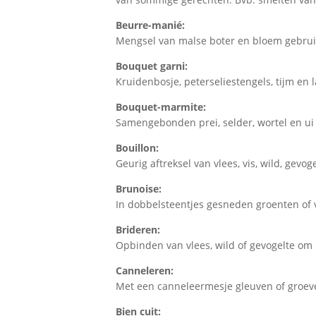
Beurre-manié:
Mengsel van malse boter en bloem gebrui
Bouquet garni:
Kruidenbosje, peterseliestengels, tijm en l
Bouquet-marmite:
Samengebonden prei, selder, wortel en ui
Bouillon:
Geurig aftreksel van vlees, vis, wild, gevog
Brunoise:
In dobbelsteentjes gesneden groenten of 
Brideren:
Opbinden van vlees, wild of gevogelte om 
Canneleren:
Met een canneleermesje gleuven of groev
Bien cuit: