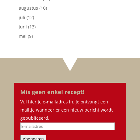
augustus
(10)
juli
(12)
juni
(13)
mei
(9)
Mis geen enkel recept!
Vul hier je e-mailadres in. Je ontvangt een
mailtje wanneer er een nieuw bericht wordt
gepubliceerd.
E-
mailadres
Abonneren