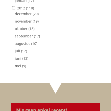
januari
(17)
2012
(118)
december
(20)
november
(19)
oktober
(18)
september
(17)
augustus
(10)
juli
(12)
juni
(13)
mei
(9)
Mis geen enkel recept!